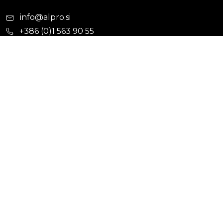
info@alpro.si
+386 (0)1 563 90 55
+386 (0)1 563 90 05
Cevni sistemi
Hišna kanalizacija
Kabelska kanalizacija
Ulična kanalizacija
Vodovod
Cevi za drenažo
Jaški
Kanali Gradion
Ograjni sistemi