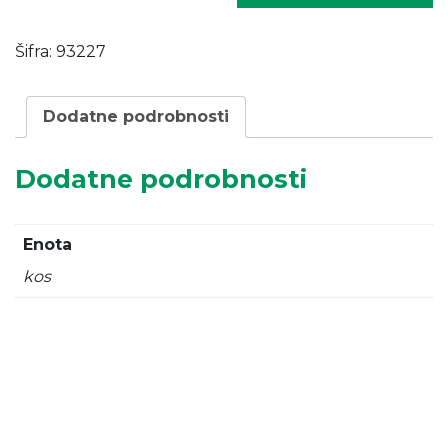
ZN+PL
fi
Šifra:
93227
3,0
mm.
/
Dodatne podrobnosti
100M
količina
Dodatne podrobnosti
Enota
kos