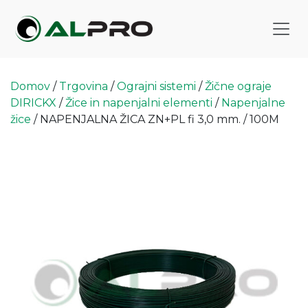
Domov
/
Trgovina
/
Ograjni sistemi
/
Žične ograje
DIRICKX
/
Žice in napenjalni elementi
/
Napenjalne
žice
/ NAPENJALNA ŽICA ZN+PL fi 3,0 mm. / 100M