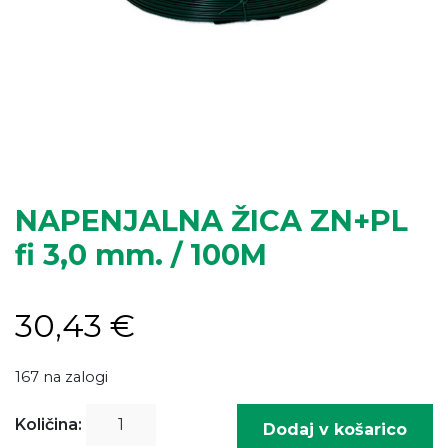
NAPENJALNA ŽICA ZN+PL
fi 3,0 mm. / 100M
30,43
€
167 na zalogi
NAPENJALNA
Količina:
Dodaj v košarico
ŽICA