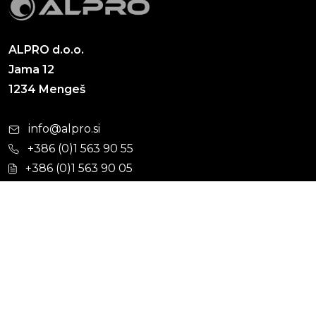
ALPRO d.o.o.
Jama 12
1234 Mengeš
info@alpro.si
+386 (0)1 563 90 55
+386 (0)1 563 90 05
Cevni sistemi
Hišna kanalizacija
Kabelska kanalizacija
Ulična kanalizacija
Vodovod