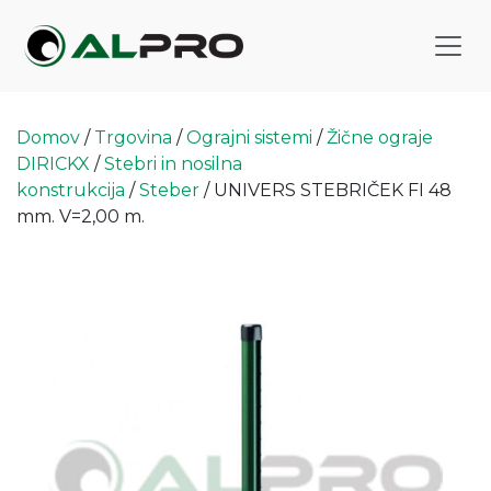
Domov
/
Trgovina
/
Ograjni sistemi
/
Žične ograje
DIRICKX
/
Stebri in nosilna
konstrukcija
/
Steber
/ UNIVERS STEBRIČEK FI 48
mm. V=2,00 m.