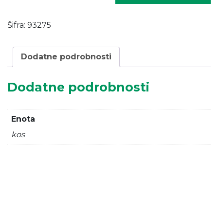
D=2,50
m.
Šifra:
93275
količina
Dodatne podrobnosti
Dodatne podrobnosti
Enota
kos