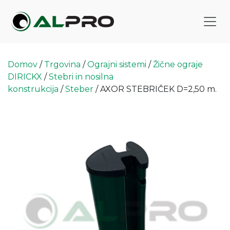
Domov
/
Trgovina
/
Ograjni sistemi
/
Žične ograje
DIRICKX
/
Stebri in nosilna
konstrukcija
/
Steber
/ AXOR STEBRIČEK D=2,50 m.