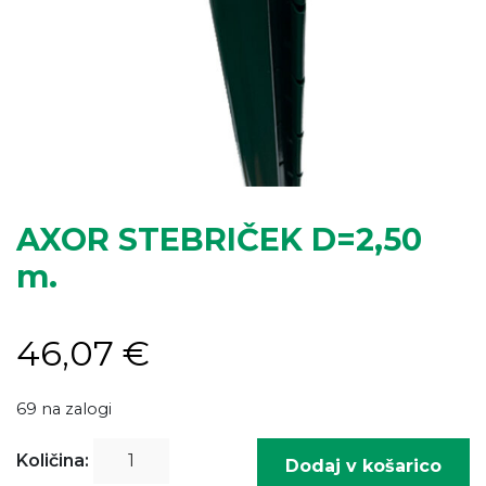
AXOR STEBRIČEK D=2,50
m.
46,07
€
69 na zalogi
AXOR
Količina:
Dodaj v košarico
STEBRIČEK