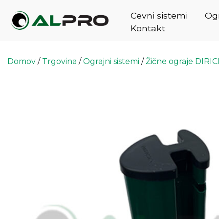
Cevni sistemi
Ogr
Kontakt
Domov
/
Trgovina
/
Ograjni sistemi
/
Žične ograje DIRI