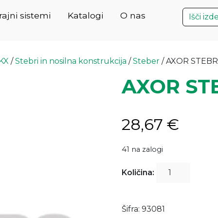
ajni sistemi
Katalogi
O nas
CKX
/
Stebri in nosilna konstrukcija
/
Steber
/ AXOR STEBRI
AXOR STE
28,67
€
41 na zalogi
AXOR
Količina:
STEBRIČEK
D=1,10
m.
Šifra:
93081
količina