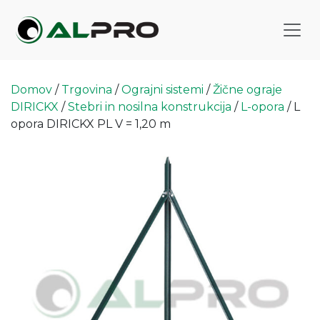
Domov
/
Trgovina
/
Ograjni sistemi
/
Žične ograje
DIRICKX
/
Stebri in nosilna konstrukcija
/
L-opora
/ L
opora DIRICKX PL V = 1,20 m