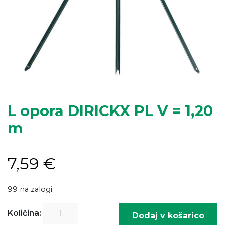
L opora DIRICKX PL V = 1,20
m
7,59
€
99 na zalogi
L
Količina:
Dodaj v košarico
opora