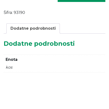
DIRICKX
PL
Šifra:
93190
V
=
1,20
Dodatne podrobnosti
m
količina
Dodatne podrobnosti
Enota
kos