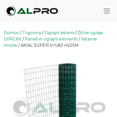
Domov
/
Trgovina
/
Ograjni sistemi
/
Žične ograje
DIRICKX
/
Paneli in ograjni elementi
/
Varjene
mreže
/ AXIAL SUPER V=1,80 m/25M