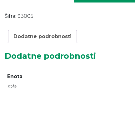
V=0,80
m/25M
Šifra:
93005
količina
Dodatne podrobnosti
Dodatne podrobnosti
Enota
rola