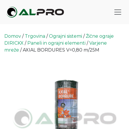
Domov
/
Trgovina
/
Ograjni sistemi
/
Žične ograje
DIRICKX
/
Paneli in ograjni elementi
/
Varjene
mreže
/ AXIAL BORDURES V=0,80 m/25M