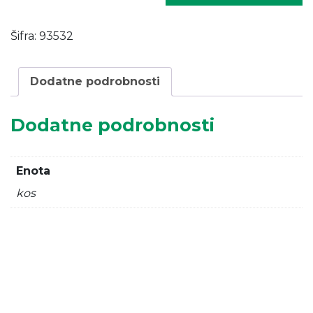
PANEL
V
Šifra:
93532
=
1,23
M,
Dodatne podrobnosti
Š
=
Dodatne podrobnosti
2,480
M
količina
Enota
kos