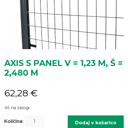
AXIS S PANEL V = 1,23 M, Š =
2,480 M
62,28
€
45 na zalogi
AXIS
Količina:
Dodaj v košarico
S