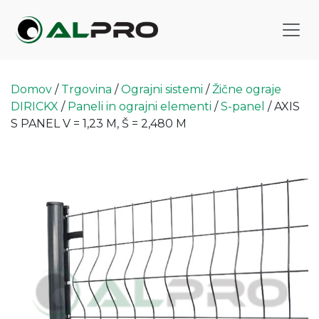
Domov
/
Trgovina
/
Ograjni sistemi
/
Žične ograje
DIRICKX
/
Paneli in ograjni elementi
/
S-panel
/ AXIS
S PANEL V = 1,23 M, Š = 2,480 M