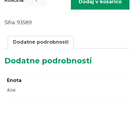
Količina:
Dodaj v košarico
TRAK
ZA
PANEL
Šifra:
93589
60m.+
100
sponk
Dodatne podrobnosti
količina
Dodatne podrobnosti
Enota
kos